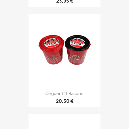
23,95 €
Onguent 1L Bacon's
20,50 €